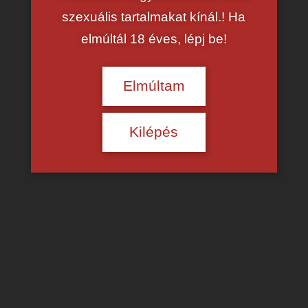
szexuális tartalmakat kínál.! Ha
elmúltál 18 éves, lépj be!
Elmúltam
Kilépés
Fekete HD pornó
és
Amatőr interracial
szex