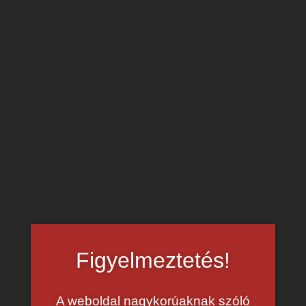
Liya Silver – nagy cicik és fekete farok
Nyers baszás fekete pasikkal – Egy pesti estén gerjed
egymásra a
nagymellű
Liya Silber és fekete pasija.
Óriáskerekezés után a pornósztár egy szopás után
rendes dugásra is vágyik a sráctól.
Fekete faszok és szopások – katt ide!
Figyelmeztetés!
A weboldal nagykorúaknak szóló